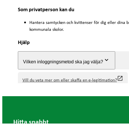
Som privatperson kan du
Hantera samtycken och kvittenser för dig eller dina b
kommunala skolor.
Hjälp
keyboard_arrow_down
Vilken inloggningsmetod ska jag välja?
open_in_new
Vill du veta mer om eller skaffa en e-legitimation?
Hitta snabbt