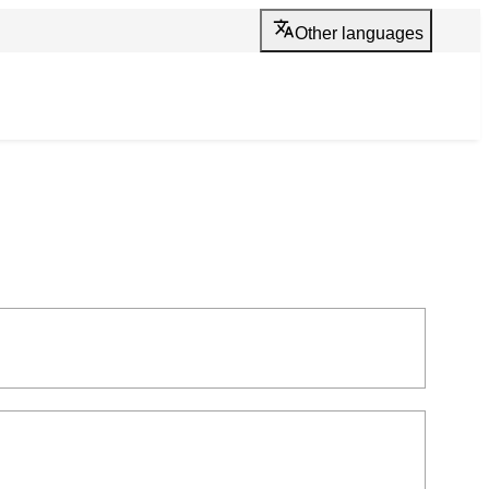
translate
Other languages